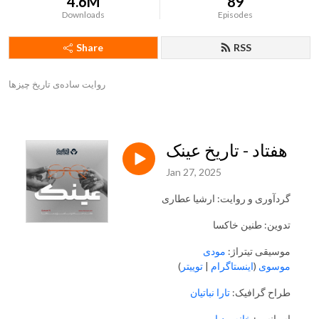
4.6M
89
Downloads
Episodes
Share
RSS
روایت ساده‌ی تاریخ چیزها
هفتاد - تاریخ عینک
Jan 27, 2025
گردآوری و روایت: ارشیا عطاری
تدوین: طنین خاکسا
موسیقی تیترا‌ژ:
مودی
)
توییتر
|
اینستاگرام
(
موسوی
طراح گرافیک:
تارا نباتیان
اسپانسر:
خانه مدیا