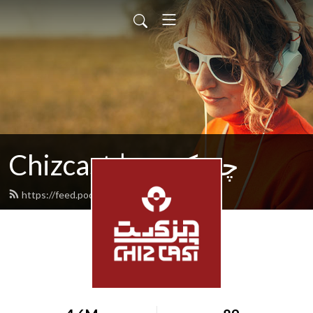
Chizcast | چیزکست
https://feed.podbean.com/chizcast/feed.xml