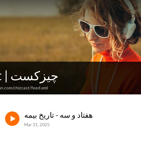
Chizcast | چیزکست
an.com/chizcast/feed.xml
هفتاد و سه - تاریخ بیمه
Mar 31, 2025