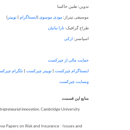
تدوین: طنین خاکسا
)
توییتر
|
اینستاگرام
(
مودی موسوی
موسیقی تیترا‌ژ:
طراح گرافیک:
تارا نباتیان
اسپانسر:
ازکی
حمایت مالی از چیزکست
تلگرام چیزک
|
توییتر چیزکست
|
اینستاگرام چیزکست
وبسایت چیزکست
منابع این قسمت
ntrepreneurial innovation
. Cambridge University
va Papers on Risk and Insurance - Issues and